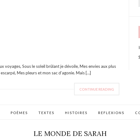
f
eux voyages, Sous le soleil brûlant je dévoile, Mes envies aux plus
 escarpé, Mes pleurs et mon sac d’agonie. Mais […]
CONTINUE READING
POÈMES
TEXTES
HISTOIRES
REFLEXIONS
C
LE MONDE DE SARAH