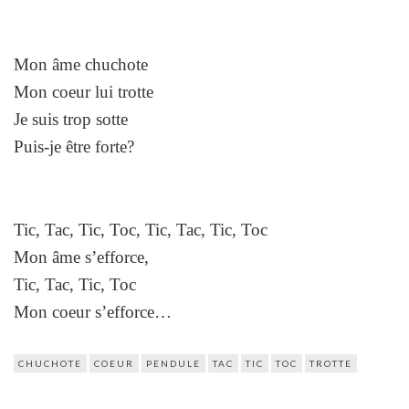
Mon âme chuchote
Mon coeur lui trotte
Je suis trop sotte
Puis-je être forte?
Tic, Tac, Tic, Toc, Tic, Tac, Tic, Toc
Mon âme s’efforce,
Tic, Tac, Tic, Toc
Mon coeur s’efforce…
CHUCHOTE
COEUR
PENDULE
TAC
TIC
TOC
TROTTE