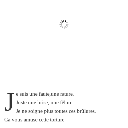
J
e suis une faute,une rature.
Juste une brise, une fêlure.
Je ne soigne plus toutes ces brûlures.
Ca vous amuse cette torture