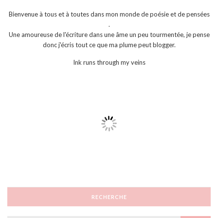
Bienvenue à tous et à toutes dans mon monde de poésie et de pensées
.
Une amoureuse de l'écriture dans une âme un peu tourmentée, je pense
donc j'écris tout ce que ma plume peut blogger.
Ink runs through my veins
RECHERCHE